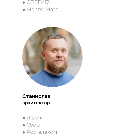
● СПБГУ ГА
● MentorMate
Станислав
архитектор
● Яндекс
● Сбер
● Ростелеком