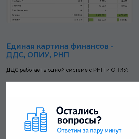
Единая картина финансов -
ДДС, ОПИУ, РНП
ДДС работает в одной системе с РНП и ОПИУ:
Связь с ОПИУ:
ОПИУ показывает: я заработал 500k (по
методу начисления)
ДДС показывает: но на счете только 200k
(по кассовому методу)
Понимаешь: 300k будут позже (задержка
маркетплейса)