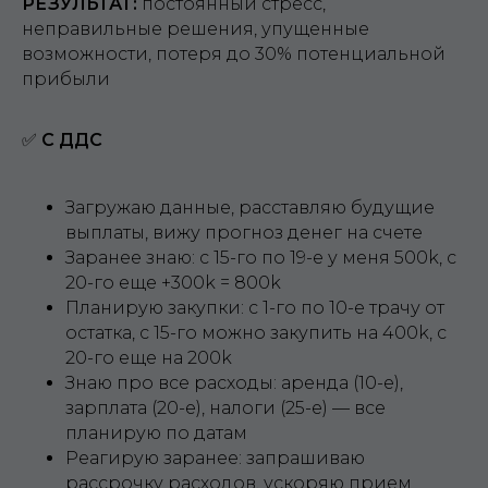
РЕЗУЛЬТАТ:
постоянный стресс,
неправильные решения, упущенные
возможности, потеря до 30% потенциальной
прибыли
✅
С ДДС
Загружаю данные, расставляю будущие
выплаты, вижу прогноз денег на счете
Заранее знаю: с 15-го по 19-е у меня 500k, с
20-го еще +300k = 800k
Планирую закупки: с 1-го по 10-е трачу от
остатка, с 15-го можно закупить на 400k, с
20-го еще на 200k
Знаю про все расходы: аренда (10-е),
зарплата (20-е), налоги (25-е) — все
планирую по датам
Реагирую заранее: запрашиваю
рассрочку расходов, ускоряю прием