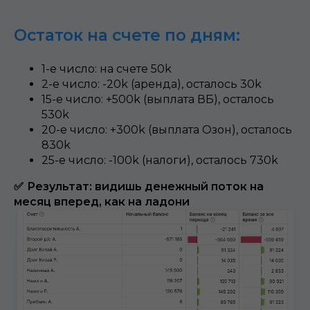
Остаток на счете по дням:
1-е число: на счете 50k
2-е число: -20k (аренда), осталось 30k
15-е число: +500k (выплата ВБ), осталось
530k
20-е число: +300k (выплата Озон), осталось
830k
25-е число: -100k (налоги), осталось 730k
✅
Результат: видишь денежный поток на
месяц вперед, как на ладони