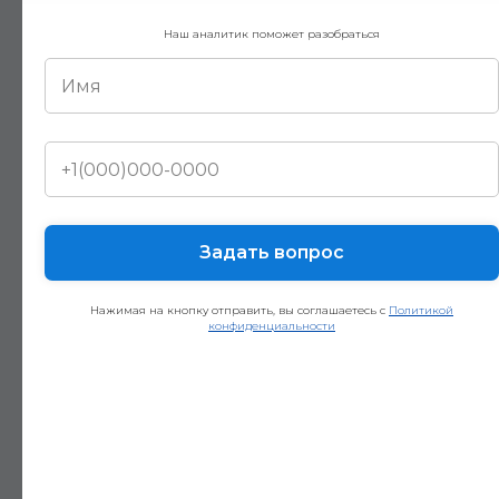
Связь между РНП, ОПИУ и ДДС:
Наш аналитик поможет разобраться
РНП: видишь метрики каждый день
(продажи, маржа, ROI)
ОПИУ: видишь прибыль (что ты заработал)
ДДС: видишь когда деньги (когда придут,
когда ушли)
✅
Результат: полная финансовая картина в
одном месте
Задать вопрос
Нажимая на кнопку отправить, вы соглашаетесь с
Политикой
конфиденциальности